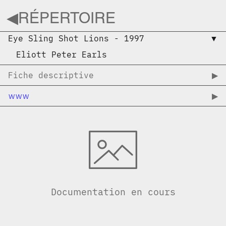
◀︎
RÉPERTOIRE
Eye Sling Shot Lions
-
1997
▼︎
Eliott Peter Earls
Fiche descriptive
▶︎
www
▶︎
Documentation en cours