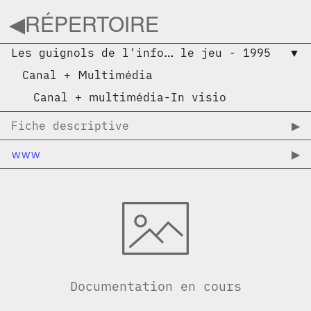
◀︎
RÉPERTOIRE
Les guignols de l'info… le jeu
-
1995
▼︎
Canal + Multimédia
Canal + multimédia-In visio
Fiche descriptive
▶︎
www
▶︎
Documentation en cours