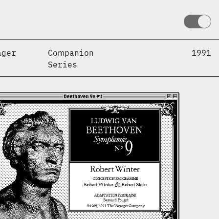
ager
Companion
1991
Series