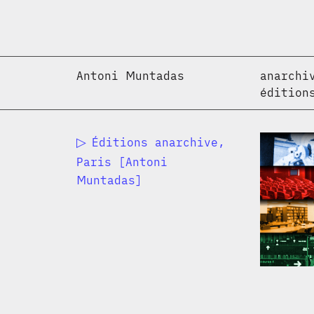
Antoni Muntadas
anarchi
édition
▷︎
Éditions anarchive,
Paris [Antoni
Muntadas]