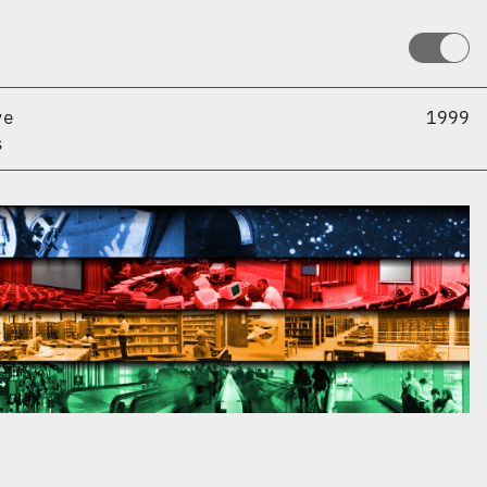
ve
1999
s