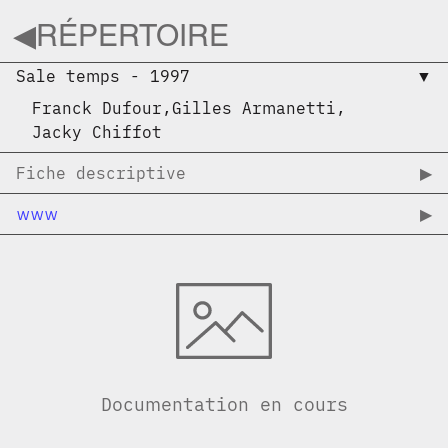
◀︎
RÉPERTOIRE
Sale temps
-
1997
▼︎
Franck Dufour
,
Gilles Armanetti
,
Jacky Chiffot
Fiche descriptive
▶︎
www
▶︎
Documentation en cours