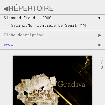
◀︎
RÉPERTOIRE
Sigmund Freud
-
2000
▼︎
Syrinx
,
No Frontiere
,
Le Seuil MM
Fiche descriptive
▶︎
www
▶︎
1
/
3